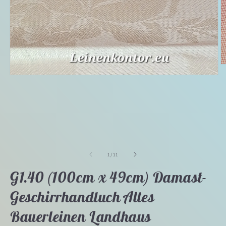
M
2
Medien
in
1
M
in
ö
Modal
öffnen
von
1
/
11
G1.40 (100cm x 49cm) Damast-
Geschirrhandtuch Altes
Bauerleinen Landhaus