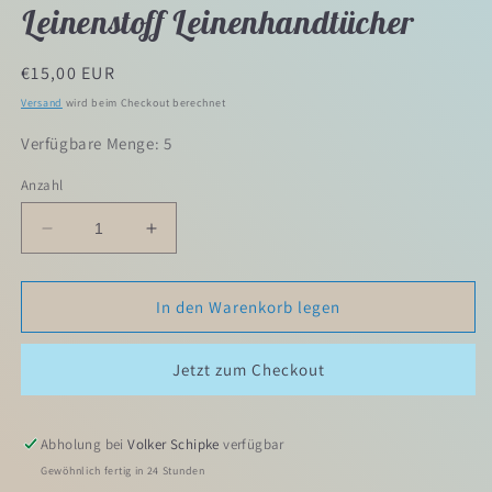
Leinenstoff Leinenhandtücher
Normaler
€15,00 EUR
Preis
Versand
wird beim Checkout berechnet
Verfügbare Menge: 5
Anzahl
Verringere
Erhöhe
die
die
Menge
Menge
für
für
In den Warenkorb legen
G1.40
G1.40
(100cm
(100cm
Jetzt zum Checkout
x
x
49cm)
49cm)
Damast-
Damast-
Geschirrhandtuch
Geschirrhandtuch
Abholung bei
Volker Schipke
verfügbar
Altes
Altes
Gewöhnlich fertig in 24 Stunden
Bauerleinen
Bauerleinen